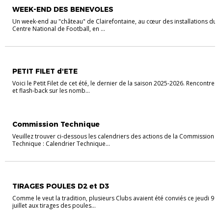
WEEK-END DES BENEVOLES
Un week-end au "château" de Clairefontaine, au cœur des installations du
Centre National de Football, en ...
PETIT FILET
PETIT FILET d'ETE
Voici le Petit Filet de cet été, le dernier de la saison 2025-2026. Rencontres
et flash-back sur les nomb...
ACTUALITÉS COMMISSION TECHNIQUE
Commission Technique
Veuillez trouver ci-dessous les calendriers des actions de la Commission
Technique : Calendrier Technique...
CHAMPIONNATS
TIRAGES POULES D2 et D3
Comme le veut la tradition, plusieurs Clubs avaient été conviés ce jeudi 9
juillet aux tirages des poules...