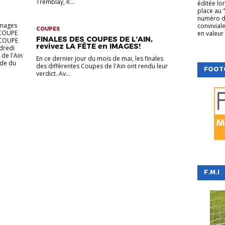
Tremblay, R...
éditée lo
place au "
numéro de
images
conviviale
COUPES
 COUPE
en valeur 
FINALES DES COUPES DE L’AIN,
COUPE
revivez LA FÊTE en IMAGES!
dredi
 de l'Ain
En ce dernier jour du mois de mai, les finales
ade du
des différentes Coupes de l'Ain ont rendu leur
FOOT
verdict. Av...
F.M.I