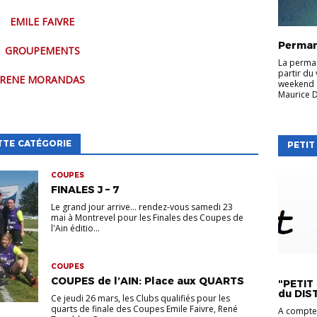
EMILE FAIVRE
Perman
GROUPEMENTS
La perman
partir du
RENE MORANDAS
weekend d
Maurice D
TTE CATÉGORIE
PETIT
COUPES
FINALES J – 7
Le grand jour arrive... rendez-vous samedi 23
mai à Montrevel pour les Finales des Coupes de
l'Ain éditio...
PETIT FI
COUPES
COUPES de l’AIN: Place aux QUARTS
"PETIT 
du DIS
Ce jeudi 26 mars, les Clubs qualifiés pour les
quarts de finale des Coupes Emile Faivre, René
A compter